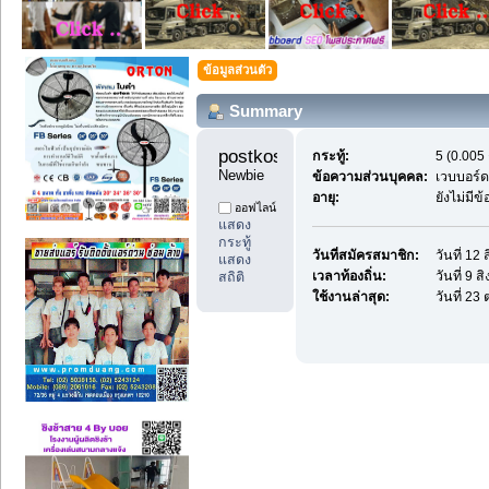
ข้อมูลส่วนตัว
Summary
postkosana 
กระทู้:
5 (0.005 
Newbie
ข้อความส่วนบุคคล:
เวบบอร์
อายุ:
ยังไม่มีข
ออฟไลน์
แสดง
กระทู้
วันที่สมัครสมาชิก:
วันที่ 12
แสดง
เวลาท้องถิ่น:
วันที่ 9 
สถิติ
ใช้งานล่าสุด:
วันที่ 23