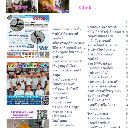
ไ
หากลยุทธ์เพิ่มยอดขาย
อ
กลยุทธ์การหาลูกค้าใหม่
ทําไงให้ลูกค้าเข้าร้านเยอะ ๆ
ข
ทํายังไงให้ขายของดี
กลยุทธ์เพิ่มยอดขาย
ซื
ออนไลน์
เคล็ดลับขายของดี
ข
วิธีการหาลูกค้าของ sale
ค้าขายไม่ดีทำอย่างไรดี
เ
วิธีหาลูกค้ากลุ่มเป้าหมาย
งานโพสโปรโมทงาน
ร
การหาลูกค้าใหม่ รักษา
ทํายังไงให้ขายของดี
s
ลูกค้าเก่า
ออนไลน์
s
ช่องทางการเข้าถึงลูกค้า
รวม SMFขายสินค้า
s
เพิ่มฐานลูกค้าใหม่
ประกาศฟรีออนไลน์
อ
รวมเว็บลงประกาศฟรี
ลงประกาศ สินค้า
ข
ล่าสุด
เว็บบอร์ด โพสต์ฟรี
ซื
รวมเว็บประกาศฟรี
ลงประกาศ ซื้อ-ขาย ฟรี
s
โพสต์ขายของฟรี
ชุมชนคนไอทีขายสินค้า
ไ
ลงโฆษณาสินค้าฟรี
ลงประกาศฟรีใหม่ๆ 2023
เ
โฆษณาฟรี
โปรโมทธุรกิจฟรี
เ
ประกาศฟรี
โปรโมทสินค้าฟรี
s
เว็บฟรีไม่จำกัด
แจกฟรี รายชื่อเว็บลง
เ
ทำ SEO ติด Google
ประกาศฟรี
s
ลงประกาศขาย
โปรโมท Social
ปั
เว็บฟรียอดนิยม
โปรโมท youtube
โ
โพสโฆษณา
แจกฟรี รายชื่อเว็บ
โ
ประกาศขายของ
แจกฟรีโพสเว็บบอร์ดsmf
s