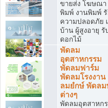
ขายส่ง โฆษณา ส
พิมพ์ งานพิมพ์ ร
ความปลอดภัย แ
บ้าน ผู้สูงอายุ รั
ดอกไม้
พัดลม
อุตสาหกรรม
พัดลมฟาร์ม
พัดลมโรงงาน 
ลมยํกษ์ พัดลม
ต่างๆ
พัดลมอุตสาหก