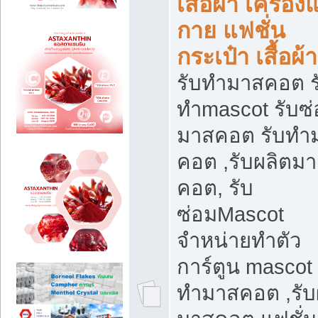
เสื่อผ้า เครือง
กาย แฟชั่น
กระเป๋า เสื้อผ้า
รับทำมาสคอต ร
ทำmascot รับซ
มาสคอต รับทำ
คอต ,รับผลิตม
คอต, รับ
ซ่อมMascot
จำหน่ายทำตัว
การ์ตูน mascot 
ทำมาสคอต ,รับ