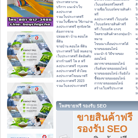
ประกาศหางาน
เว็บบอร์ดsmfโพสฟรี
ส
บริการ แนะนำเว็บ
รายชื่อเว็บบอร์ดขายสินค้า
โ
ลงประกาศ
ฟรี
s
รวมเว็บประกาศฟรี
ลงประกาศฟรี เว็บบอร์ด
โ
รวมเว็บซื้อขาย ใช้งานง่าย
เว็บบอร์ดขายสินค้าฟรี
ย
ลงประกาศฟรี ทุกจังหวัด
ฟรี เว็บบอร์ด แรงๆ
s
ต้องการขาย
โพสขายสินค้าตรงกลุ่มเป้า
แ
ปล่อยเช่า บ้าน คอนโด
หมาย
ฟ
ที่ดิน
โฆษณาเลื่อนประกาศได้
ข
ขายบ้าน คอนโด ที่ดิน
ขายของออนไลน์
s
ประกาศฟรี ไม่มี หมดอายุ
แนะนำ 6 วิธีขายของ
โ
เว็บประกาศฟรี ติดอันดับ
ออนไลน์
s
ฝากร้านฟรี โพ ส ฟรี
อยากขายของออนไลน์
s
ลงประกาศฟรี กรุงเทพ
เริ่มต้นขายของออนไลน์
s
ลงประกาศฟรี ทั่วไทย
ขายของออนไลน์ เริ่มยังไง
แ
ลงประกาศโฆษณาฟรี
ชี้ช่องขายของออนไลน์
s
ลงประกาศฟรี 2023
การขายของออนไลน์
ส
รวมเว็บลงประกาศฟรี
สร้างเว็บฟรีประกาศ
ว
s
โพสขายฟรี รองรับ SEO
ขายสินค้าฟรี
รองรับ SEO