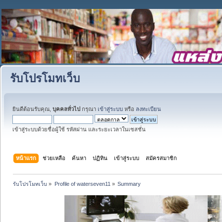
รับโปรโมทเว็บ
ยินดีต้อนรับคุณ,
บุคคลทั่วไป
กรุณา
เข้าสู่ระบบ
หรือ
ลงทะเบียน
เข้าสู่ระบบด้วยชื่อผู้ใช้ รหัสผ่าน และระยะเวลาในเซสชั่น
หน้าแรก
ช่วยเหลือ
ค้นหา
ปฏิทิน
เข้าสู่ระบบ
สมัครสมาชิก
รับโปรโมทเว็บ
»
Profile of waterseven11
»
Summary