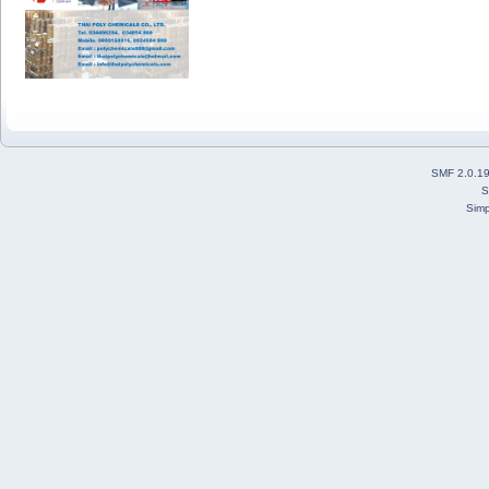
SMF 2.0.1
S
Simp