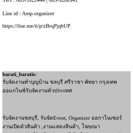
โทร : 065-5922444 | 065-9288941
Line id : Amp.organizer
https://line.me/ti/p/zBrqPjqbUP
barati_baratie
:
รับจัดงานทำบุญบ้าน ชลบุรี ศรีราชา พัทยา กรุงเทพ
ออแกไนซ์รับจัดงานทั่วประเทศ
รับจัดงานชลบุรี, รับจัดEvent, Organizer ออกาไนเซอร์
งานเปิดตัวสินค้า ,งานแสดงสินค้า, โฆษณา