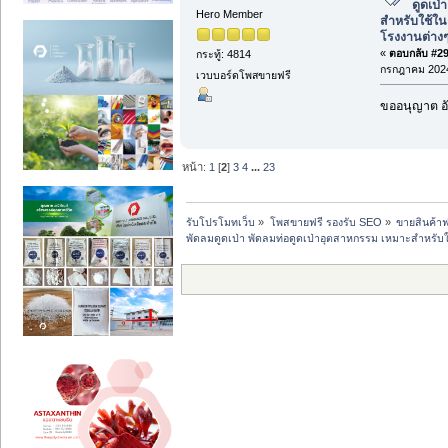
ดูดเป
Hero Member
สำหรับใช้ใน
โรงงานต่าง
«
ตอบกลับ #29 
กระทู้: 4814
กรกฎาคม 2024
เวบบอร์ดโพสขายฟรี
ขออนุญาต อั
หน้า:
1
[
2
]
3
4
...
23
รับโปรโมทเว็บ
»
โพสขายฟรี รองรับ SEO
»
ขายสินค้าฟ
พัดลมดูดเป่า พัดลมท่อดูดเป่าอุตสาหกรรม เหมาะสำหรับ