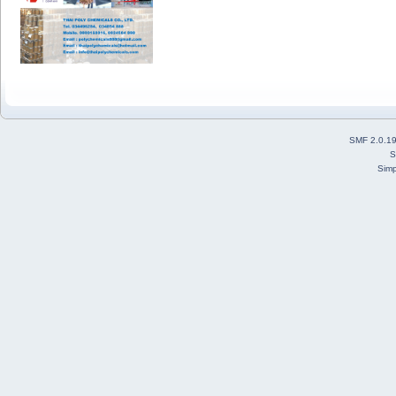
SMF 2.0.1
S
Simp