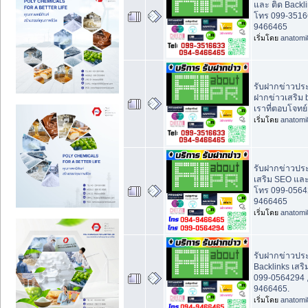
และ ติด Backl
โทร 099-3516
9466465
เริ่มโดย
anatomi
รับฝากข่าวประ
ฝากข่าวเสริม 
เราที่ตอบโจทย
เริ่มโดย
anatomi
รับฝากข่าวประ
เสริม SEO และ
โทร 099-0564
9466465
เริ่มโดย
anatomi
รับฝากข่าวประ
Backlinks เสร
099-0564294 ,
9466465.
เริ่มโดย
anatomi