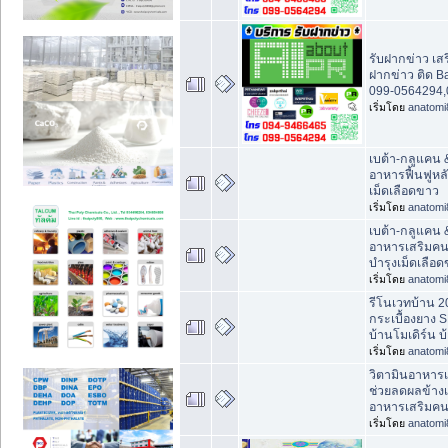
รับฝากข่าว เสร
ฝากข่าว ติด B
099-0564294,
เริ่มโดย
anatomi
เบต้า-กลูแคน 
อาหารฟื้นฟูหลั
เม็ดเลือดขาว
เริ่มโดย
anatomi
เบต้า-กลูแคน 
อาหารเสริมคนท
บำรุงเม็ดเลือดข
เริ่มโดย
anatomi
รีโนเวทบ้าน 2
กระเบื้องยาง 
บ้านโมเดิร์น 
เริ่มโดย
anatomi
วิตามินอาหารเ
ช่วยลดผลข้างเ
อาหารเสริมคนท
เริ่มโดย
anatomi